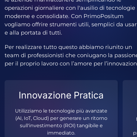
operazioni giornaliere con l'ausilio di tecnologie
moderne e consolidate. Con PrimoPositum
vogliamo offrire strumenti utili, semplici da usa
e alla portata di tutti.
Per realizzare tutto questo abbiamo riunito un
team di professionisti che coniugano la passion
per il proprio lavoro con l’amore per l’innovazion
DNA Industriale
Grazie all'esperienza di E3 Group,
No
parliamo la lingua della produzione.
Capiamo i tuoi macchinari e i tuoi
b
processi prima ancora di aprire l'editor